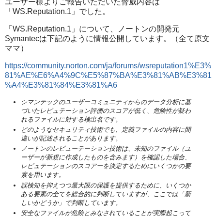
ユーザー様よりご報告いただいた脅威内容は
「WS.Reputation.1」でした。
「WS.Reputation.1」について、ノートンの開発元
Symantecは下記のように情報公開しています。（全て原文
ママ）
https://community.norton.com/ja/forums/wsreputation1%E3%
81%AE%E6%A4%9C%E5%87%BA%E3%81%AB%E3%81
%A4%E3%81%84%E3%81%A6
シマンテックのユーザーコミュニティからのデータ分析に基
づいたレピュテーション評価のスコアが低く、危険性が疑わ
れるファイルに対する検出名です。
どのようなセキュリティ技術でも、定義ファイルの内容に間
違いが記述されることがあります。
ノートンのレピューテーション技術は、未知のファイル（ユ
ーザーが新規に作成したものを含みます）を確認した場合、
レピュテーションのスコアーを決定するためにいくつかの要
素を用います。
誤検知を抑えつつ最大限の保護を提供するために、いくつか
ある要素の全てを総合的に判断していますが、ここでは「新
しいかどうか」で判断しています。
安全なファイルが危険とみなされていることが実際起こって