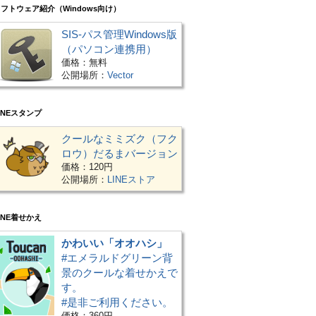
フトウェア紹介（Windows向け）
SIS-パス管理Windows版
（パソコン連携用）
価格：無料
公開場所：
Vector
INEスタンプ
クールなミミズク（フク
ロウ）だるまバージョン
価格：120円
公開場所：
LINEストア
INE着せかえ
かわいい「オオハシ」
#エメラルドグリーン背
景のクールな着せかえで
す。
#是非ご利用ください。
価格：360円