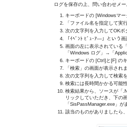
ログを保存の上、問い合わせメー
キーボードの [Windowsマー
「ファイル名を指定して実
次の文字列を入力してOKボタン
「ｲﾍﾞﾝﾄ ﾋﾞｭｰｱ―」とい
画面の左に表示されている
「Windows ログ」→「Appl
キーボードの [Ctrl]と[F] 
「検索」の画面が表示され
次の文字列を入力して検索を行う
検索には長時間かかる可能
検索結果から、ソースが「.NET R
リックしていただき、下の
「SisPassManager.ex
該当のものがありましたら、