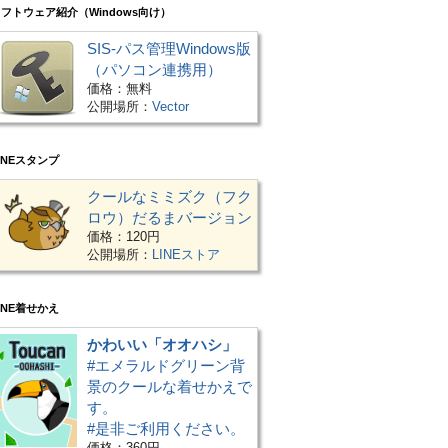
フトウェア紹介（Windows向け）
SIS-パス管理Windows版
（パソコン連携用）
価格：無料
公開場所：
Vector
INEスタンプ
クールなミミズク（フク
ロウ）だるまバージョン
価格：120円
公開場所：
LINEストア
INE着せかえ
かわいい「オオハシ」
#エメラルドグリーン背
景のクールな着せかえで
す。
#是非ご利用ください。
価格：360円